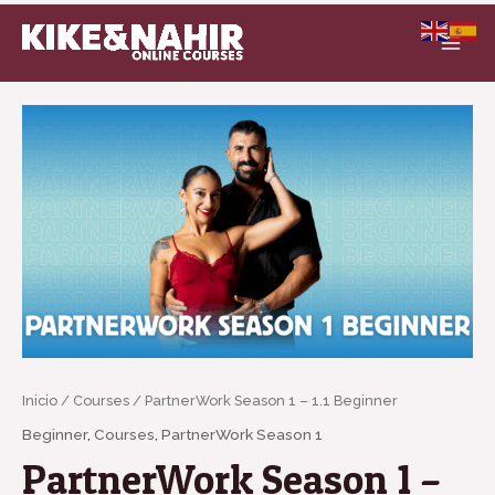
Ir
MAI
al
MEN
contenido
PartnerWork
Season
1
-
1.1
Beginner
cantidad
Inicio
/
Courses
/ PartnerWork Season 1 – 1.1 Beginner
Beginner
,
Courses
,
PartnerWork Season 1
PartnerWork Season 1 –