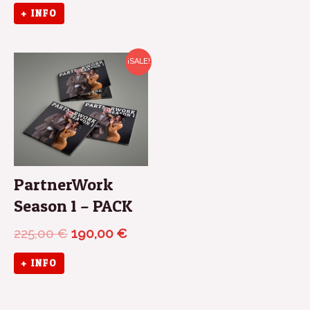
+ INFO
El
El
¡SALE!
precio
precio
original
actual
era:
es:
225,00 €.
190,00 €.
PartnerWork
Season 1 – PACK
225,00
€
190,00
€
+ INFO