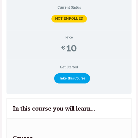
Current Status
NOT ENROLLED
Price
10
€
Get Started
Take this Course
In this course you will learn...
Course