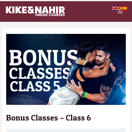
Ir
MAI
al
MEN
contenido
Bonus Classes – Class 6